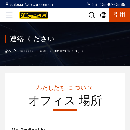
salescn@excar.com.cn
86--13546943585
引用
連絡 ください
>
家へ
Dongguan Excar Electric Vehicle Co., Ltd
わたしたち に つい て
オフィス 場所