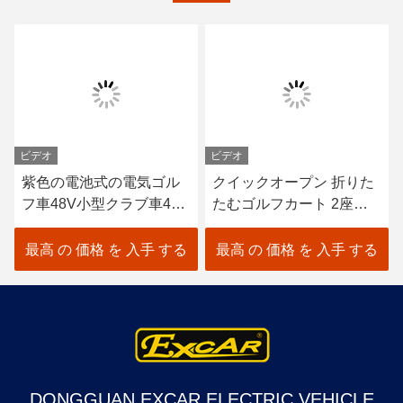
ビデオ
ビデオ
紫色の電池式の電気ゴル
クイックオープン 折りた
フ車48V小型クラブ車4
たむゴルフカート 2座席
Seater
+2 裏座席
最高 の 価格 を 入手 する
最高 の 価格 を 入手 する
DONGGUAN EXCAR ELECTRIC VEHICLE