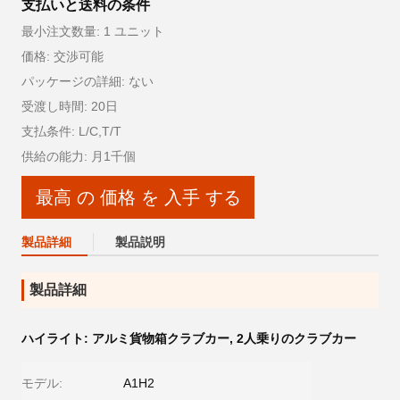
支払いと送料の条件
最小注文数量: 1 ユニット
価格: 交渉可能
パッケージの詳細: ない
受渡し時間: 20日
支払条件: L/C,T/T
供給の能力: 月1千個
最高 の 価格 を 入手 する
製品詳細
製品説明
製品詳細
ハイライト:
アルミ貨物箱クラブカー
,
2人乗りのクラブカー
モデル:
A1H2