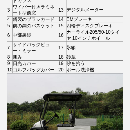
トガラス
ワイパー付きラミネ
デジタルメーター
3
13
ート型前窓
4
鋼製のブラシガード
14
EMブレーキ
5
前の鋼のバスケット
15
四輪ディスクブレーキ
カーライル205/50-10タイ
中部裏鏡
6
16
ヤ 10インチホイール
サイドバックビュ
氷箱
7
17
ー・ミラー
8
囲み
18
砂瓶
9
日光カバー
19
砂を拾う
10
ゴルフバッグカバー
20
ボール洗浄機