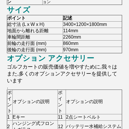
ン
ョン
サイズ
ポイント
記述
総寸法 (L x W x H)
3400×1200×1800mm
地面から離れる距離
114mm
車輪間距離
2260mm
前輪の走行面 (mm)
860mm
後輪の走行面 (mm)
970mm
オプション アクセサリー
ゴルフカートの販売価値を増やすために,我々は
また,多くのオプションアクセサリーを提供して
います
.
ポ
ポ
イ
イ
オプションの説明
オプションの説明
ン
ン
ト
ト
1
Eキー
11
2点シートベルト
ハンジング式フロン
バッテリー水補給システム
2
12