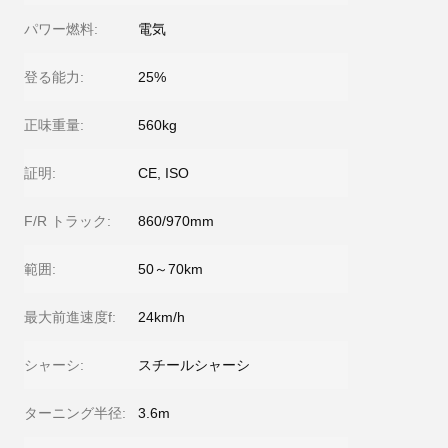
パワー燃料:
電気
登る能力:
25%
正味重量:
560kg
証明:
CE, ISO
F/R トラック:
860/970mm
範囲:
50～70km
最大前進速度f:
24km/h
シャーシ:
スチールシャーシ
ターニング半径:
3.6m