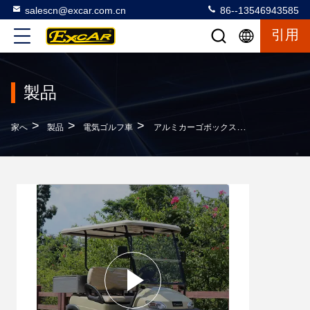
salescn@excar.com.cn
86--13546943585
引用
製品
>
>
>
家へ
製品
電気ゴルフ車
アルミカーゴボックス付き2人乗り電動ゴルフカート、積載量560KG