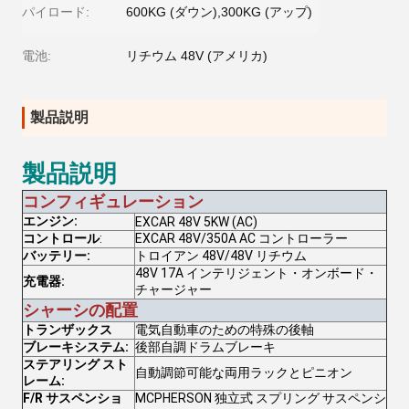
パイロード:
600KG (ダウン),300KG (アップ)
電池:
リチウム 48V (アメリカ)
製品説明
製品説明
コンフィギュレーション
エンジン:
EXCAR 48V 5KW (AC)
コントロール
:
EXCAR 48V/350A AC コントローラー
バッテリー:
トロイアン 48V/48V リチウム
48V 17A インテリジェント・オンボード・
充電器:
チャージャー
シャーシの配置
トランザックス
電気自動車のための特殊の後軸
ブレーキシステム:
後部自調ドラムブレーキ
ステアリング スト
自動調節可能な両用ラックとピニオン
レーム:
F/R サスペンショ
MCPHERSON 独立式 スプリング サスペンシ