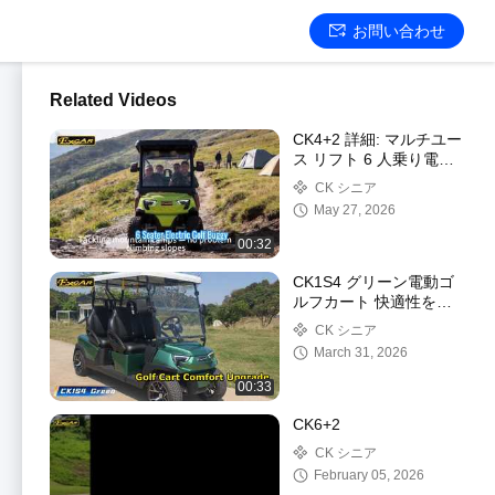
お問い合わせ
Related Videos
CK4+2 詳細: マルチユー
ス リフト 6 人乗り電動
ゴルフバギー、リアフリ
CK シニア
ップシートの色がカスタ
May 27, 2026
マイズ可能
00:32
CK1S4 グリーン電動ゴ
ルフカート 快適性を高
めるオプションのプレミ
CK シニア
アムシート。アンプ付き
March 31, 2026
の堅牢なシャーシ
00:33
CK6+2
CK シニア
February 05, 2026