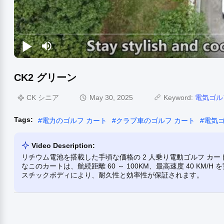
CK2 グリーン
CK シニア
May 30, 2025
Keyword:
電気ゴル
Tags:
#
電力のゴルフ カート
#
クラブ車のゴルフ カート
#
電気ゴ
Video Description:
リチウム電池を搭載した手頃な価格の 2 人乗り電動ゴルフ カー
なこのカートは、航続距離 60 ～ 100KM、最高速度 40 K
スチックボディにより、耐久性と効率性が保証されます。