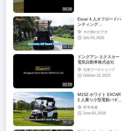
00:26
Excar 4 人オフロードハ
ンティング
ElectricMA1S4 カート、
その他のビデオ
リチウム電池デモを見る
July 03, 2026
00:23
ドングアン エクスカー
電気自動車株式会社
生産ワークショップ
October 23, 2023
02:29
M1S2 ホワイト EXCAR
2 人乗り小型電動バギー
ゴルフ カート PC フロ
M 年長者
ント ガラス ショーケー
June 03, 2026
ス付き
00:32