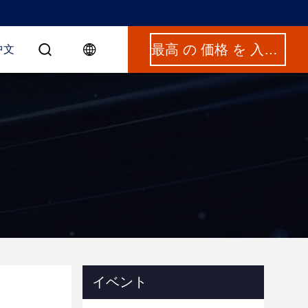
最高 の 価格 を 入手 する
中文
イベント