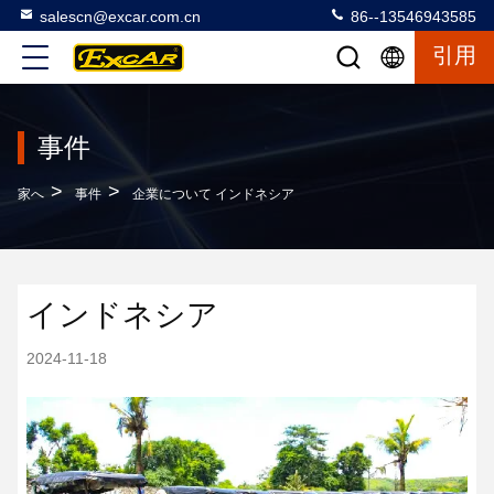
salescn@excar.com.cn
86--13546943585
引用
事件
>
>
家へ
事件
企業について インドネシア
インドネシア
2024-11-18