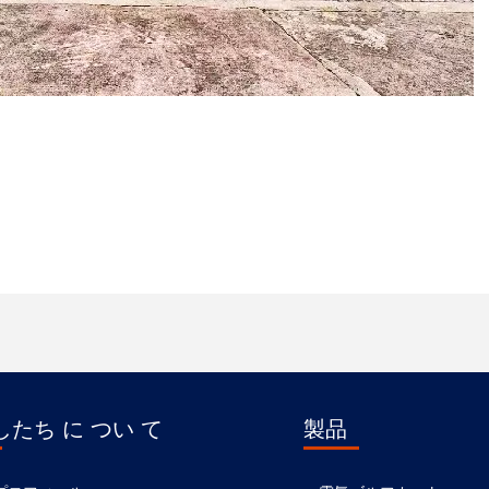
したち に つい て
製品