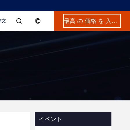
最高 の 価格 を 入手 する
中文
イベント