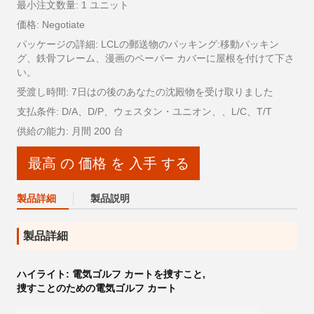
最小注文数量: 1 ユニット
価格: Negotiate
パッケージの詳細: LCLの郵送物のパッキング:移動パッキン
グ、鉄骨フレーム、漫画のペーパー カバーに屋根を付けて下さ
い。
受渡し時間: 7日はの後のあなたの沈殿物を受け取りました
支払条件: D/A、D/P、ウェスタン・ユニオン、、L/C、T/T
供給の能力: 月間 200 台
最高 の 価格 を 入手 する
製品詳細
製品説明
製品詳細
ハイライト:
電気ゴルフ カートを捜すこと
,
捜すことのための電気ゴルフ カート