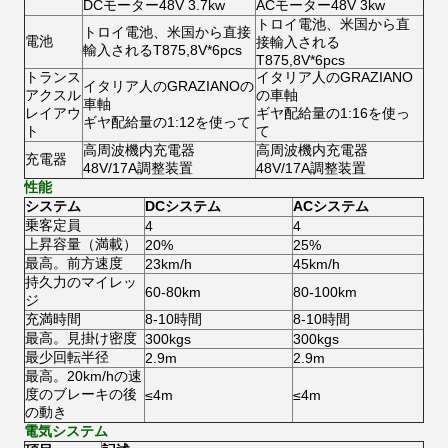
DCモーター48V 3.7kw
ACモーター48V 3kw
トロイ電池、米国から直
トロイ電池、米国から直接
電池
接輸入される
輸入されるT875,8V*6pcs
T875,8V*6pcs
トランス
イタリア人のGRAZIANO
イタリア人のGRAZIANOの
アクスル
の車軸
車軸
レイアウ
ギヤ配給量の1:16を使っ
ギヤ配給量の1:12を使って
ト
て
高周波機内充電器
高周波機内充電器
充電器
48V/17A調整装置
48V/17A調整装置
性能
システム
DCシステム
ACシステム
乗客定員
4
4
上昇容量（満載）
20%
25%
最高。前方速度
23km/h
45km/h
持久力のマイレッ
60-80km
80-100km
ジ
充満時間
8-10時間
8-10時間
最高。見掛け密度
300kgs
300kgs
最少回転半径
2.9m
2.9m
最高。20km/hの速
度のブレーキの後
≤4m
≤4m
の動き
電気システム