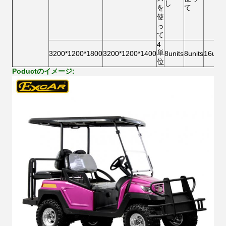
し
を
て
使
っ
て
4
単
3200*1200*1800
3200*1200*1400
8units
8units
16unit
位
Poductのイメージ: