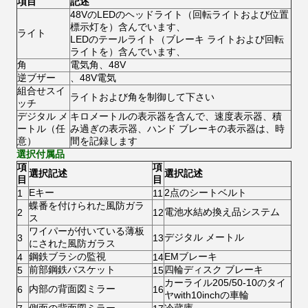
項目
記述
48VのLEDのヘッドライト（回転ライトおよび位置
標示灯を）含んでいます、
ライト
LEDのテールライト（ブレーキ ライトおよび回転
ライトを）含んでいます、
角
電気角、48V
逆ブザー
、48V電気
組合せスイ
ライトおよび角を制御して下さい
ッチ
デジタル メ
キロメートルの表示器を含んで、速度表示器、積
ートル（任
み過ぎの表示器、ハンド ブレーキの表示器は、時
意）
間を記録します
選択付属品
項
項
選択記述
選択記述
目
目
Eキー
2点のシートベルト
1
11
蝶番を付けられた風防ガラ
電池水結め換え品システム
2
12
ス
ワイパーが付いている薄板
デジタル メートル
3
13
にされた風防ガラス
鋼鉄ブラシの監視
EMブレーキ
4
14
前部鋼鉄バスケット
四輪ディスク ブレーキ
5
15
カーライル205/50-10のタイ
内部の背面図ミラー
6
16
ヤwith10inchの車輪