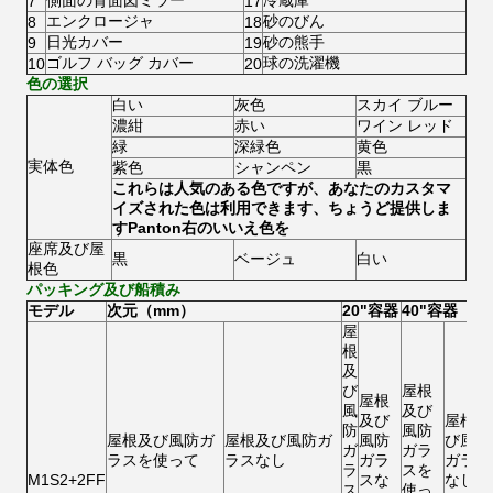
側面の背面図ミラー
冷蔵庫
7
17
エンクロージャ
砂のびん
8
18
日光カバー
砂の熊手
9
19
ゴルフ バッグ カバー
球の洗濯機
10
20
色の選択
白い
灰色
スカイ ブルー
濃紺
赤い
ワイン レッド
緑
深緑色
黄色
実体色
紫色
シャンペン
黒
これらは人気のある色ですが、あなたのカスタマ
イズされた色は利用できます、ちょうど提供しま
すPanton右のいいえ色を
座席及び屋
黒
ベージュ
白い
根色
パッキング及び船積み
モデル
次元（mm）
20"容器
40"容器
屋
根
及
び
屋根
屋根
風
及び
及び
屋根及
防
風防
屋根及び風防ガ
屋根及び風防ガ
風防
び風防
ガ
ガラ
ラスを使って
ラスなし
ガラ
ガラス
ラ
スを
M1S2+2FF
スな
なし
ス
使っ