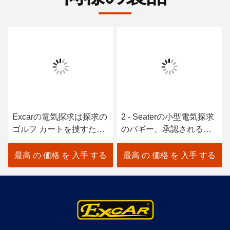
Excarの電気探求は探求の
2 - Seaterの小型電気探求
ゴルフ カートを捜すため
のバギー、承認されるゴ
の電気ゴルフ カートを運
ルフ カートのタイプ車の
びます
セリウム
最高 の 価格 を 入手 する
最高 の 価格 を 入手 する