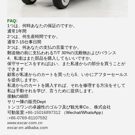
FAQ:
1つは、何時あなたの保証のですか。
通常1年間
2つは、何生産時間ですか。
通常7-15仕事日間
3つは、何あなたの支払の言葉ですか。
郵送物の前に支払われるT/T 30%の沈殿物およびバランス
4、私達はまた部品を購入してもいいですか。
保守サービスをすればはい、また私達からの部分を買うことが
できます
顧客が私達からのカートを買ったら5、いかにアフターセールス
を提供しますか。
私達からのカートを購入すれば、それを修理する方法をそして
私は手動それを学び、言うために提供します。
接触の細部:
サリー陳の販売Dept
トンコワンの卓越性のゴルフ及び観光車Co.、株式会社
可動装置:
+86-15016897312
（Wechat/WhatsApp）
:
+86-0769-81107592
www.excar.com.cn
excar.en.alibaba.com