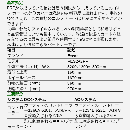
基本指定
FRPから成っている物とは違う鋼鉄から、成っているこのゴル
フ カートの外側カバーは私達の材料容易に壊れません。事故の
後でさえも、この種類のゴルフ カートは容易に固定することが
できます。
長年にわたりファイルされるこれの製造業者として私達はずっ
と品質管理にいつも集中しています。私達は私達のカートを組
み立てるのに最もよい部品を使用するために常に主張します。
私達はより信頼できるパートナーです。
項目
記述
ブランド
Excar
モデル
M1S2+2FF
全体寸法（L x H） W X
3200x1200x1800mm
最低地上高
150mm
ホイールベース
1670mm
前輪の踏面（mm）
860mm
後輪の踏面（mm）
970mm
主要部分
システム
DCシステム
ACシステム
カーティスのコントローラ
カーティスのコントロー
コントロ
ー1266A-5201、米国から
ラー1234E-5221、米国か
ーラー
直接輸入される275A
ら直接輸入される275A
別に刺激されるADCのブラ
別に刺激されるADCのブ
モーター
ンド
ランド