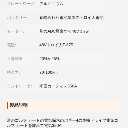
フレームワーク:
アルミニウム
バッテリー:
鉛酸ぬれた電池米国のトロイ人電池
モーター:
別のADC興奮する48V 3.7w
電圧:
48Vトロイ人T-875
上昇容量:
20%か25%
持久力:
70-100km
コントローラ:
米国カーティス350A
製品説明
道のゴルフ カートの電気探求のバギー4の車輪ドライブ電気ゴ
ルフ カートを離れて電気350A