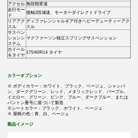
アクセル
無段階変速
走行モー
後軸2段減速、モーターダイレクトドライブ
ド
リアアク
ディファレンシャルギア付きヘビーデューティーアク
スル
スル
サスペン
ションシ
マクファーソン独立スプリングサスペンション
ステム
ホイール
175/60R14 タイヤ
＆タイヤ
カラーオプション
※ ボディカラー：ホワイト、ブラック、ベージュ、シャンパ
ン、ダークグリーン、レッド、メタリックレッド、パープル、
イエロー、グリーン、ピンク、ブルー、ダークブルー、または
パントン番号に基づいて製造
※シートカラー：ブラック、ホワイト、ベージュ
※ 屋根の色：青、白、ベージュ
製品イメージ