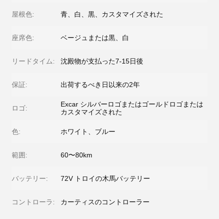
屋根色:
青、白、黒、カスタマイズされた
座席色:
ベージュまたは黒、白
リードタイム:
沈殿物が支払った7-15日後
保証:
出荷するべき日以来の2年
Excar シルバーロゴまたはゴールドロゴまたは
ロゴ:
カスタマイズされた
色:
ホワイト、ブルー
範囲:
60〜80km
バッテリー:
72V トロイの木馬バッテリー
コントローラ:
カーティスのコントローラー