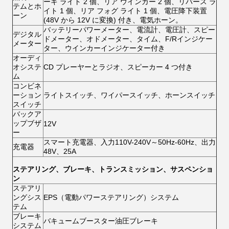
ーキ ライト 2 個、リア ウインカー 2 個、リバース ラ
テムとホ
イト 1 個、リア フォグ ライト 1 個、電圧降下装置
ーン
(48V から 12V に変換) 付き、電気ホーン。
バッテリーパワーメーター、電流計、電圧計、スピー
デジタル
ドメーター、オドメーター、タイム、F/Rインジケー
メーター
ター、ウインカーインジケーター付き
オーディ
オシステ
CD プレーヤーとラジオ、スピーカー 4 つ付き
ム
コンビネ
ーション
ライトスイッチ、ワイパースイッチ、ホーンスイッチ
スイッチ
バックア
ップブザ
12V
ー
スマート充電器、入力110V-240V～50Hz-60Hz、出力
充電器
48V、25A
ステアリング、ブレーキ、トランスミッション、サスペンショ
ン
ステアリ
ングシス
EPS（電動パワーステアリング）システム
テム
ブレーキ
バキュームブースター油圧ブレーキ
システム