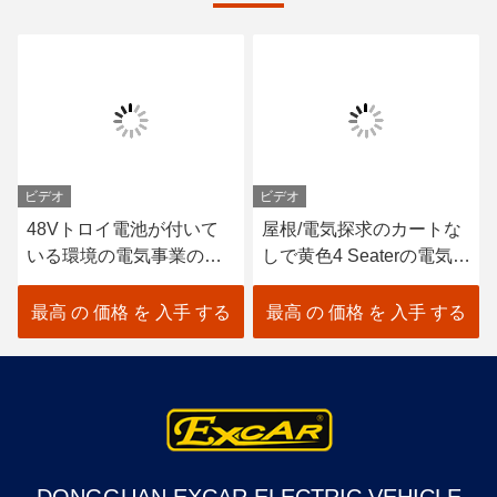
ビデオ
ビデオ
48Vトロイ電池が付いて
屋根/電気探求のカートな
いる環境の電気事業のゴ
しで黄色4 Seaterの電気事
ルフ カート6*8V
業のカートを浜に引き上
げて下さい
最高 の 価格 を 入手 する
最高 の 価格 を 入手 する