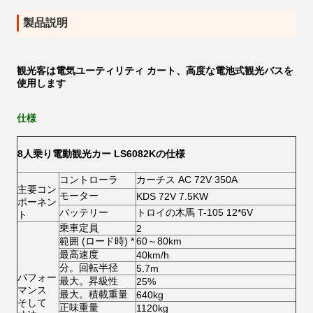
製品説明
観光客は電気ユーティリティ カート、高度な電池式観光バスを
使用します
仕様
8人乗り電動観光カー LS6082Kの仕様
コントローラ
カーチス AC 72V 350A
主要コン
モーター
KDS 72V 7.5KW
ポーネン
バッテリー
トロイの木馬 T-105 12*6V
ト
乗車定員
2
範囲 (ロード時) *
60～80km
最高速度
40km/h
分。回転半径
5.7m
パフォー
最大。昇級性
25%
マンス
最大。積載重量
640kg
そして
正味重量
1120kg