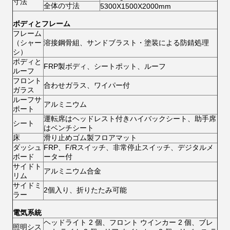
寸法
全体の寸法
5300X1500X2000mm
ボディとフレーム
フレーム
（シャー
溶接鋼骨組、サンドブラスト・塗装による防錆処理
シ）
ボディと
FRP製ボディ、シートポット、ルーフ
ルーフ
フロント
合わせガラス、ワイパー付
ガラス
ルーフサ
アルミニウム
ポート
運転席はヘッドレスト付きハイバックシート、助手席
シート
はベンチシート
床
滑り止めゴム製フロアマット
ダッシュ
FRP、F/Rスイッチ、非常停止スイッチ、デジタルメ
ボード
ーター付
サイドト
アルミニウム合金
リム
サイドミ
2個入り、折りたたみ可能
ラー
電気系統
ヘッドライト 2 個、フロント ウインカー 2 個、ブレ
照明シス