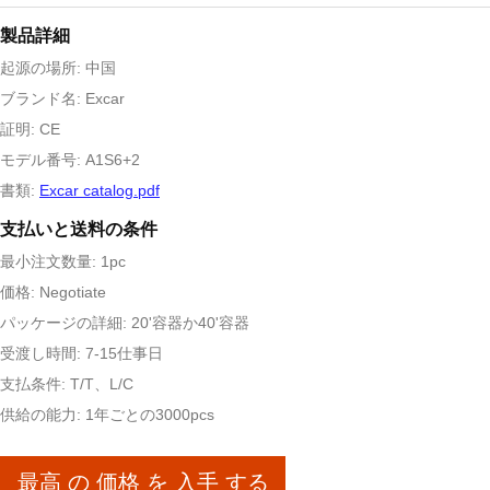
製品詳細
起源の場所: 中国
ブランド名: Excar
証明: CE
モデル番号: A1S6+2
書類:
Excar catalog.pdf
支払いと送料の条件
最小注文数量: 1pc
価格: Negotiate
パッケージの詳細: 20'容器か40'容器
受渡し時間: 7-15仕事日
支払条件: T/T、L/C
供給の能力: 1年ごとの3000pcs
最高 の 価格 を 入手 する