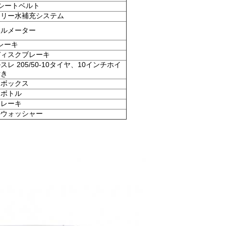
シートベルト
テリー水補充システム
タルメーター
レーキ
ディスクブレーキ
スレ 205/50-10タイヤ、10インチホイ
付き
スボックス
ドボトル
ドレーキ
ルウォッシャー