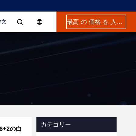
最高 の 価格 を 入手 する
中文
カテゴリー
6+2の白