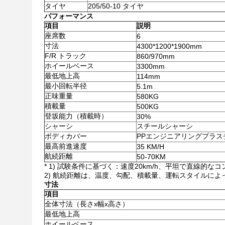
タイヤ
205/50-10 タイヤ
パフォーマンス
項目
説明
座席数
6
寸法
4300*1200*1900mm
F/R トラック
860/970mm
ホイールベース
3300mm
最低地上高
114mm
最小回転半径
5.1m
正味重量
580KG
積載量
500KG
登坂能力（積載時）
30%
シャーシ
スチールシャーシ
ボディカバー
PPエンジニアリングプラス
最高前進速度
35 KM/H
航続距離
50-70KM
* 1) 試験条件に基づく：速度20km/h、平坦で直線的な
2) 航続距離は、温度、勾配、積載量、運転スタイルによ
寸法
項目
全体寸法（長さx幅x高さ）
最低地上高
ホイールベース