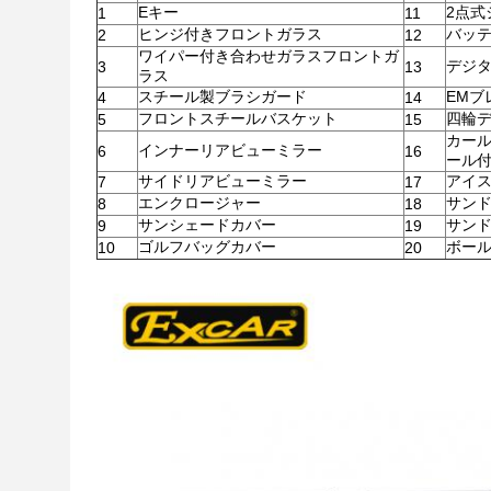
Eキー
2点式
1
11
ヒンジ付きフロントガラス
バッ
2
12
ワイパー付き合わせガラスフロントガ
デジ
3
13
ラス
スチール製ブラシガード
EMブ
4
14
フロントスチールバスケット
四輪
5
15
カール
インナーリアビューミラー
6
16
ール
サイドリアビューミラー
アイ
7
17
エンクロージャー
サン
8
18
サンシェードカバー
サン
9
19
ゴルフバッグカバー
ボー
10
20