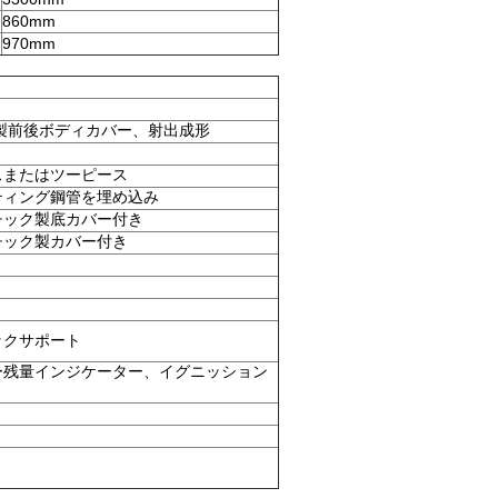
860mm
970mm
製前後ボディカバー、射出成形
スまたはツーピース
ティング鋼管を埋め込み
チック製底カバー付き
チック製カバー付き
ックサポート
ー残量インジケーター、イグニッション