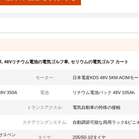
車
,
48Vリチウム電池の電気ゴルフ車
,
セリウムの電気ゴルフ カート
モーター:
日本電産KDS 48V 5KM ACIMモ
V 350A
電池:
リチウム電池パック 48V 105Ah
トランスアクスル:
電気自動車の特殊の後軸
ステアリングシステム:
自動調節可能な両用ラック&ピニ
サスペン
タイヤ:
205/50-10タイヤ