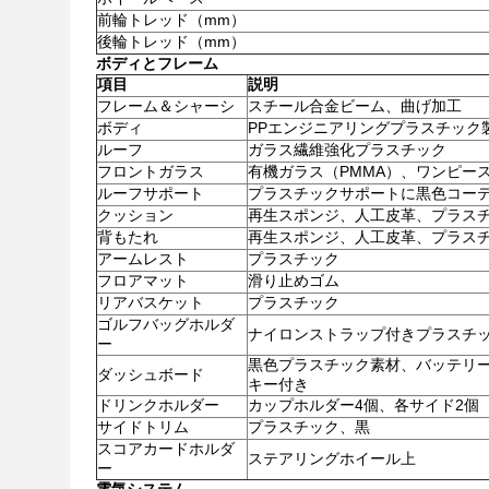
前輪トレッド（mm）
後輪トレッド（mm）
ボディとフレーム
項目
説明
フレーム＆シャーシ
スチール合金ビーム、曲げ加工
ボディ
PPエンジニアリングプラスチック
ルーフ
ガラス繊維強化プラスチック
フロントガラス
有機ガラス（PMMA）、ワンピー
ルーフサポート
プラスチックサポートに黒色コー
クッション
再生スポンジ、人工皮革、プラス
背もたれ
再生スポンジ、人工皮革、プラス
アームレスト
プラスチック
フロアマット
滑り止めゴム
リアバスケット
プラスチック
ゴルフバッグホルダ
ナイロンストラップ付きプラスチ
ー
黒色プラスチック素材、バッテリ
ダッシュボード
キー付き
ドリンクホルダー
カップホルダー4個、各サイド2個
サイドトリム
プラスチック、黒
スコアカードホルダ
ステアリングホイール上
ー