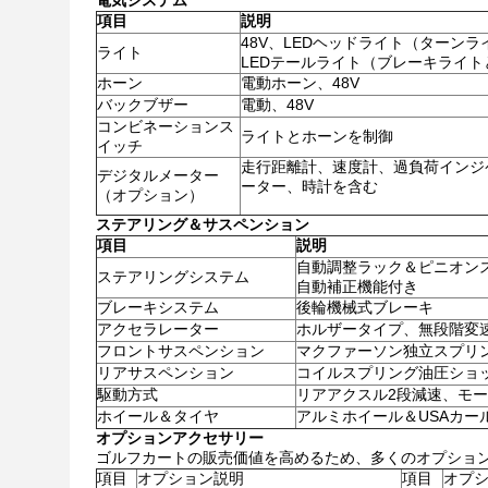
電気システム
項目
説明
48V、LEDヘッドライト（ターン
ライト
LEDテールライト（ブレーキライ
ホーン
電動ホーン、48V
バックブザー
電動、48V
コンビネーションス
ライトとホーンを制御
イッチ
走行距離計、速度計、過負荷インジ
デジタルメーター
ーター、時計を含む
（オプション）
ステアリング＆サスペンション
項目
説明
自動調整ラック＆ピニオン
ステアリングシステム
自動補正機能付き
ブレーキシステム
後輪機械式ブレーキ
アクセラレーター
ホルザータイプ、無段階変
フロントサスペンション
マクファーソン独立スプリ
リアサスペンション
コイルスプリング油圧ショ
駆動方式
リアアクスル2段減速、モ
ホイール＆タイヤ
アルミホイール＆USAカールス
オプションアクセサリー
ゴルフカートの販売価値を高めるため、多くのオプショ
項目
オプション説明
項目
オプ