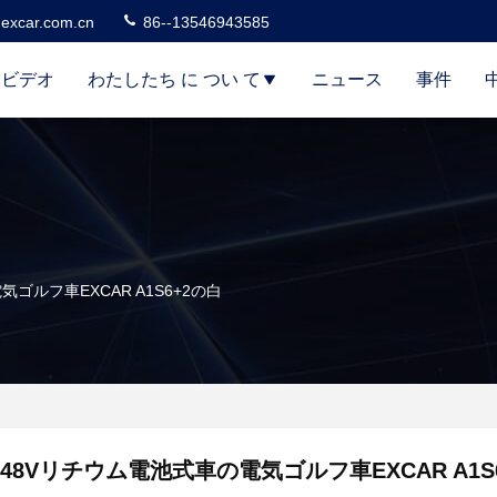
excar.com.cn
86--13546943585
ビデオ
わたしたち に つい て
ニュース
事件
ゴルフ車EXCAR A1S6+2の白
48Vリチウム電池式車の電気ゴルフ車EXCAR A1S