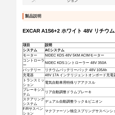
ン:
ション
製品説明
EXCAR A1S6+2 ホワイト 48V 
項目
説明
システム
ACシステム
モーター
NIDEC KDS 48V 5KM ACIMモーター
コントローラ
NIDEC KDSコントローラー 48V 350A
ー
バッテリー
リチウムバッテリーパック 48V 105Ah
充電器
48V 17A インテリジェントオンボード充電
トランスミッ
電気自動車用特殊リアアクスル
ション
ブレーキシス
リア自動調整ドラムブレーキ
テム
ステアリング
デュアル自動調整ラック＆ピニオン
システム
F/Rサスペン
マクファーソン独立スプリングサスペンシ
ション