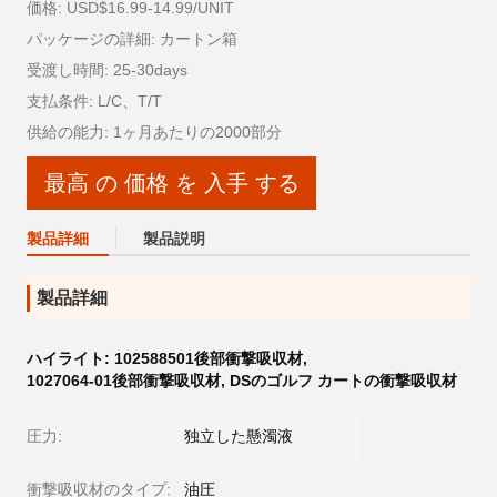
価格: USD$16.99-14.99/UNIT
パッケージの詳細: カートン箱
受渡し時間: 25-30days
支払条件: L/C、T/T
供給の能力: 1ヶ月あたりの2000部分
最高 の 価格 を 入手 する
製品詳細
製品説明
製品詳細
ハイライト:
102588501後部衝撃吸収材
,
1027064-01後部衝撃吸収材
,
DSのゴルフ カートの衝撃吸収材
圧力:
独立した懸濁液
衝撃吸収材のタイプ:
油圧