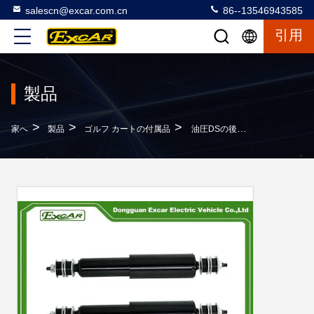
salescn@excar.com.cn
86--13546943585
引用
製品
>
>
>
家へ
製品
ゴルフ カートの付属品
油圧DSの後部衝撃吸収材、完全なゴルフ カートの衝撃吸収材