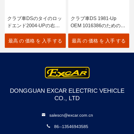
クラブ車DSのタイのロッ
クラブ車DS 1981-Up
ドエンド2004-UPの右の
OEM 1016386のためのゴ
糸2pcs
ルフ カートの前部分のキ
102022601/102288301
ング ピンの修理用キット
最高 の 価格 を 入手 する
最高 の 価格 を 入手 する
DONGGUAN EXCAR ELECTRIC VEHICLE
CO., LTD
salescn@excar.com.cn
86--13546943585