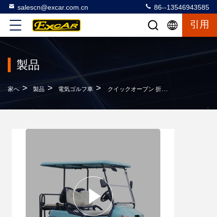
salescn@excar.com.cn
86--13546943585
引用
製品
>
>
>
家へ
製品
電気ゴルフ車
クイックオープン 折りたたむゴルフカート 2座席+2 裏座席