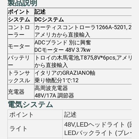
製品説明
ポイント
記述
システム
DCシステム
コントロ
カーティスコントローラ1266A-5201, 275A
ーラー
アメリカから直接輸入
ADCブランド 別に興奮
モーター
DCモーター 48V 3.7kw
バッテリ
トロイの木馬電池,T875,8V*6pcs,アメリカ
ー
から直接輸入
トランサ
イタリアのGRAZIANO軸
ックスル
乗り物配分1で:12
高周波充電器
充電器
48V/17A 調節器
電気システム
ポイント
記述
48V,LEDヘッドライト (
ライト
LEDバックライト (ブレ