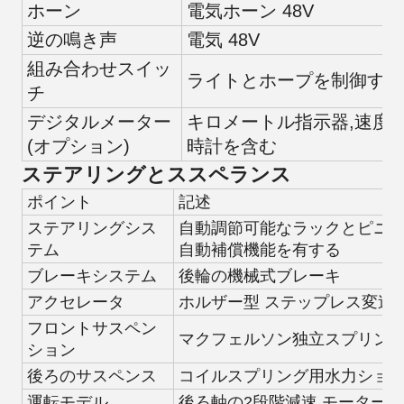
ホーン
電気ホーン 48V
逆の鳴き声
電気 48V
組み合わせスイッ
ライトとホープを制御する
チ
デジタルメーター
キロメートル指示器,速度指
(オプション)
時計を含む
ステアリングとススペランス
ポイント
記述
ステアリングシス
自動調節可能なラックとピニ
テム
自動補償機能を有する
ブレーキシステム
後輪の機械式ブレーキ
アクセレータ
ホルザー型 ステップレス変速
フロントサスペン
マクフェルソン独立スプリン
ション
後ろのサスペンス
コイルスプリング用水力ショ
運転モデル
後ろ軸の2段階減速,モーター