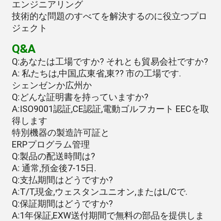
エンジニアリング
技術的な問題のすべてを解決するのに役立つプロ
ジェクト
Q&A
Q:あなたは工場ですか? それとも貿易会社ですか?
A: 私たちは,中国,広東省,東?? 市の工場です.
シェンゼンか広州か
Q:どんな証明書を持っていますか?
A:ISO9001認証,CE認証,電動ゴルフカート EECを取
得します
特別機器の製造許可証と
ERPプログラム管理
Q:製品の配送時間は?
A: 通常,預金後7-15日.
Q:支払期間はどうですか?
A:T/T,現金,ウェスタンユニオン,またはL/Cで.
Q:保証期間はどうですか?
A:1年保証,EXW送付期間で無料の部品を提供しま