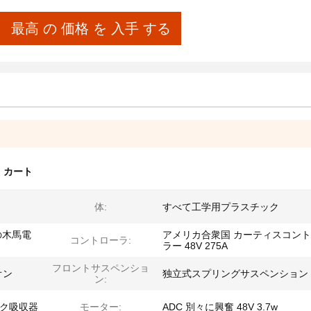
最高 の 価格 を 入手 する
 カート
体:
すべて工学用プラスチック
の木馬電
アメリカ合衆国 カーティスコン
コントローラ:
ラー 48V 275A
フロントサスペンショ
オン
独立式スプリングサスペンション
ン:
ック吸収器
モーター:
ADC 別々に興奮 48V 3.7w