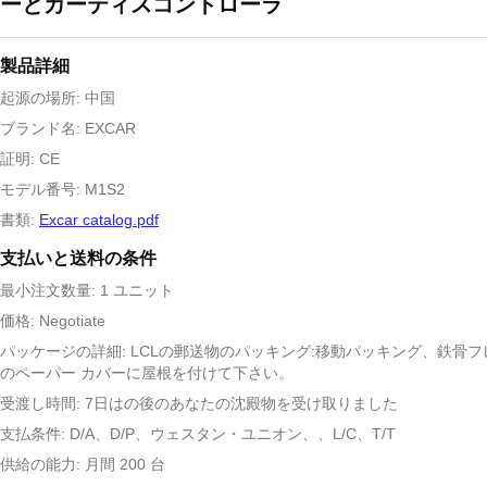
ーとカーティスコントローラ
製品詳細
起源の場所: 中国
ブランド名: EXCAR
証明: CE
モデル番号: M1S2
書類:
Excar catalog.pdf
支払いと送料の条件
最小注文数量: 1 ユニット
価格: Negotiate
パッケージの詳細: LCLの郵送物のパッキング:移動パッキング、鉄骨
のペーパー カバーに屋根を付けて下さい。
受渡し時間: 7日はの後のあなたの沈殿物を受け取りました
支払条件: D/A、D/P、ウェスタン・ユニオン、、L/C、T/T
供給の能力: 月間 200 台