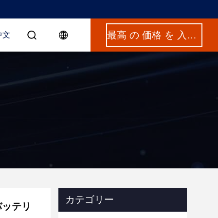
最高 の 価格 を 入手 する
中文
カテゴリー
バッテリ