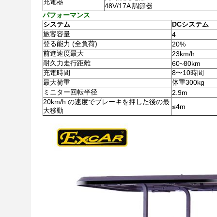
充電器
48V/17A 調節器
パフォーマンス
システム
DCシステム
旅客容量
4
登る能力 (全負荷)
20%
前進速度最大
23km/h
耐久力走行距離
60~80km
充電時間
8〜10時間
最大荷重
体重300kg
ミニター回転半径
2.9m
20km/h の速度でブレーキを押した後の最
≤4m
大移動