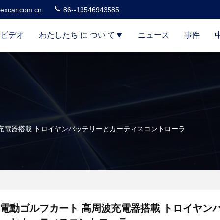
excar.com.cn
86--13546943585
ビデオ
わたしたち に つい て
ニュース
事件
充電器搭載 トロイヤンバッテリーとカーティスコントローラ
電動ゴルフカート 高周波充電器搭載 トロイヤン