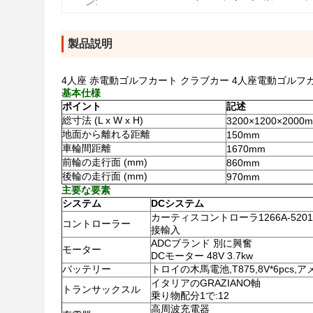
ン:
製品説明
4人座 赤電動ゴルフカート クラブカー 4人座電動ゴルフ
基本仕様
ポイント
記述
総寸法 (L x W x H)
3200×1200×2000
地面から離れる距離
150mm
車輪間距離
1670mm
前輪の走行面 (mm)
860mm
後輪の走行面 (mm)
970mm
主要な要素
システム
DCシステム
カーティスコントローラ1266A-5201
コントローラー
接輸入
ADCブランド 別に興奮
モーター
DCモーター 48V 3.7kw
バッテリー
トロイの木馬電池,T875,8V*6pcs
イタリアのGRAZIANO軸
トランサックスル
乗り物配分1で:12
高周波充電器