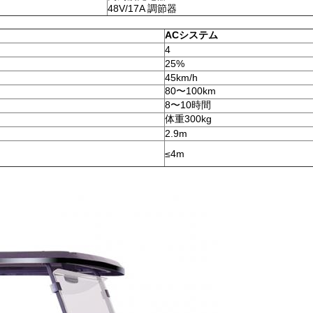
48V/17A 調節器
ACシステム
4
25%
45km/h
80〜100km
8〜10時間
体重300kg
2.9m
≤4m