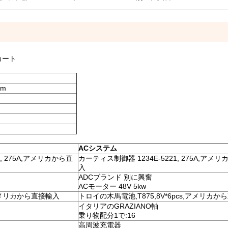
カート
mm
ACシステム
, 275A,アメリカから直
カーティス制御器 1234E-5221, 275A,アメ
入
ADCブランド 別に興奮
ACモーター 48V 5kw
,アメリカから直接輸入
トロイの木馬電池,T875,8V*6pcs,アメリカ
イタリアのGRAZIANO軸
乗り物配分1で:16
高周波充電器