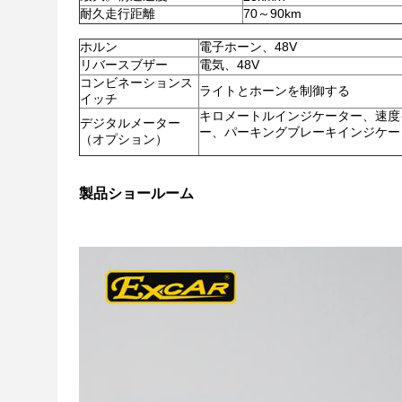
耐久走行距離
70～90km
ホルン
電子ホーン、48V
リバースブザー
電気、48V
コンビネーションス
ライトとホーンを制御する
イッチ
キロメートルインジケーター、速度
デジタルメーター
ー、パーキングブレーキインジケー
（オプション）
製品ショールーム