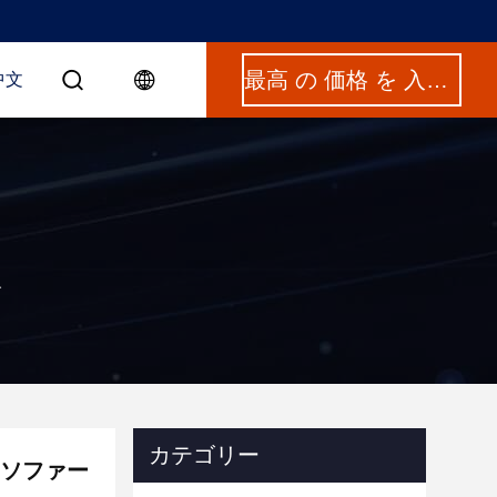
最高 の 価格 を 入手 する
中文
す
カテゴリー
はソファー