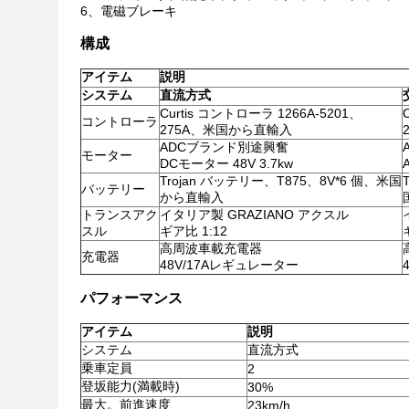
6、電磁ブレーキ
構成
アイテム
説明
システム
直流方式
Curtis コントローラ 1266A-5201、
コントローラ
275A、米国から直輸入
ADCブランド別途興奮
モーター
DCモーター 48V 3.7kw
Trojan バッテリー、T875、8V*6 個、米国
バッテリー
から直輸入
トランスアク
イタリア製 GRAZIANO アクスル
スル
ギア比 1:12
高周波車載充電器
充電器
48V/17Aレギュレーター
パフォーマンス
アイテム
説明
システム
直流方式
乗車定員
2
登坂能力(満載時)
30%
最大。前進速度
23km/h