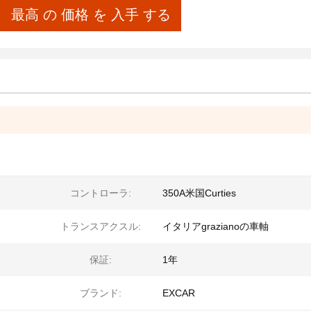
最高 の 価格 を 入手 する
コントローラ:
350A米国Curties
トランスアクスル:
イタリアgrazianoの車軸
保証:
1年
ブランド:
EXCAR