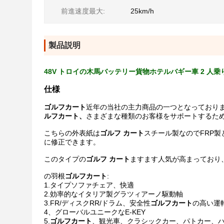
前進速度最大:
25km/h
製品説明
48V トロイの木馬バッテリー貨物ホテルバギー車 2 人
仕様
ゴルフカート
近年の当社の主力商品の一つとなっており
ルフ
カート、
さまざまな種類のお客様をサポ​​ートするた
こちらの外表紙は
ゴルフ
カート
スチール製なのでFRP
に修正できます。
このタイプの
ゴルフ
カート
ますます人気が高まっており
の羽根
ゴルフカート
:
1.タイプソファチェア、快適
2.効率的なイタリア製グラツィアーノ駆動軸
3.FR/ディスクRR/ドラム、安全性
ゴルフカート
の高い運
4、グローバルユニークなE-KEY
5.
ゴルフ
カート
、観光車、クラシックカー、パトカー、