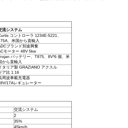
交流システム
Curtis コントローラ 1234E-5221、
275A、米国から直輸入
ADCブランド別途興奮
ACモーター 48V 5kw
Trojan バッテリー、T875、8V*6 個、米
国から直輸入
イタリア製 GRAZIANO アクスル
ギア比 1:16
高周波車載充電器
48V/17Aレギュレーター
交流システム
2
35%
45km/h