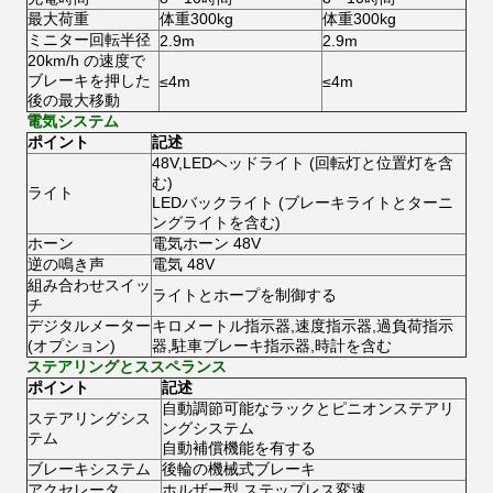
最大荷重
体重300kg
体重300kg
ミニター回転半径
2.9m
2.9m
20km/h の速度で
ブレーキを押した
≤4m
≤4m
後の最大移動
電気システム
ポイント
記述
48V,LEDヘッドライト (回転灯と位置灯を含
む)
ライト
LEDバックライト (ブレーキライトとターニ
ングライトを含む)
ホーン
電気ホーン 48V
逆の鳴き声
電気 48V
組み合わせスイッ
ライトとホープを制御する
チ
デジタルメーター
キロメートル指示器,速度指示器,過負荷指示
(オプション)
器,駐車ブレーキ指示器,時計を含む
ステアリングとススペランス
ポイント
記述
自動調節可能なラックとピニオンステアリ
ステアリングシス
ングシステム
テム
自動補償機能を有する
ブレーキシステム
後輪の機械式ブレーキ
アクセレータ
ホルザー型 ステップレス変速