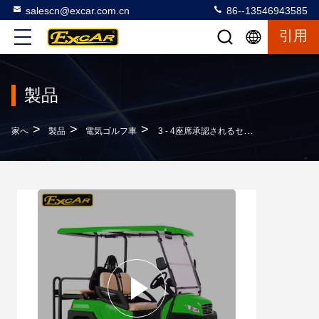
salescn@excar.com.cn
86--13546943585
引用
製品
>
>
>
家へ
製品
電気ゴルフ車
3 - 4座席承認されるセリウムと電池式電気ゴルフ車48の電圧