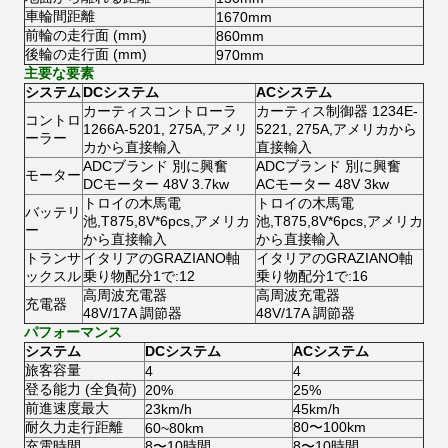
車輪間距離
1670mm
前輪の走行面 (mm)
860mm
後輪の走行面 (mm)
970mm
主要な要素
システム
DCシステム
ACシステム
カーティスコントローラ
カーティス制御器 1234E-
コントロ
1266A-5201, 275A,アメリ
5221, 275A,アメリカから
ーラー
カから直接輸入
直接輸入
ADCブランド 別に興奮
ADCブランド 別に興奮
モーター
DCモーター 48V 3.7kw
ACモーター 48V 3kw
トロイの木馬電
トロイの木馬電
バッテリ
池,T875,8V*6pcs,アメリカ
池,T875,8V*6pcs,アメリカ
ー
から直接輸入
から直接輸入
トランサ
イタリアのGRAZIANO軸
イタリアのGRAZIANO軸
ックスル
乗り物配分1で:12
乗り物配分1で:16
高周波充電器
高周波充電器
充電器
48V/17A 調節器
48V/17A 調節器
パフォーマンス
システム
DCシステム
ACシステム
旅客容量
4
4
登る能力 (全負荷)
20%
25%
前進速度最大
23km/h
45km/h
耐久力走行距離
80〜100km
60~80km
充電時間
8〜10時間
8〜10時間