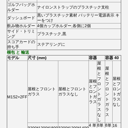
ゴルフバッグホ
ナイロンストラップのプラスチック支柱
ルダー
黒いプラスチック素材 バッテリー電源表示 キ
ダッシュボード
ーをつけ
飲み物ホルダー
4個カップホルダー,各側に2個
サイド・トリミ
プラスチック,黒
ング
スコアカードの
ステアリングに
持ち手
梱包 と 輸送
モデル
尺寸 (mm)
容器
容器 40
屋
根
屋
と
根
フ
と
屋根
屋根
ロ
フ
とフ
とフ
屋根とフロント
屋根とフロント
ン
ロ
ロン
ロン
ガラス
ガラスなし
ト
ン
トガ
トガ
M1S2+2FF
ガ
ト
ラス
ラス
ラ
ガ
なし
ス
ラ
な
ス
し
4 単
8単
8単
16