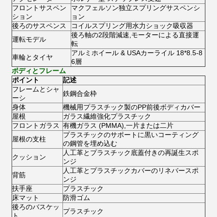
フロントサスペン
マクフェルソン独立スプリングサスペンシ
ション
ョン
後ろのサスペンス
コイルスプリング用水力ショック吸収器
後ろ軸の2段階減速,モーターによる直接運
運転モデル
転
アルミホイール & USAカーライル 18*8.5-8
車輪とタイヤ
6層
ボディとフレーム
ポイント
記述
フレームとシャ
鉄鋼合金枠
ーシ
身体
機械用プラスチック製のPP前後ボディカバー
屋根
ガラス繊維強化プラスチック
フロントガラス
有機ガラス (PMMA),一片または二片
プラスチックのサポートに黒いコーティング
屋根の支柱
の鋼管を埋め込む
人工革とプラスチック底蓋付きの再誕生スポ
クッション
ンジ
人工革とプラスチックカバーのリネバースポ
背筋
ンジ
扶手座
プラスチック
床マット
防滑ゴム
後ろのバスケッ
プラスチック
ト