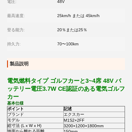
電圧:
48V
最高速度:
25km/h または 45km/h
登る能力:
20％または25％
持久力:
70〜100km
製品説明
電気燃料タイプ ゴルフカーと3~4席 48V バ
ッテリー電圧3.7W CE認証のある電気ゴルフ
カー
基本仕様
ポイント
記述
ブランド
エクスカー
モデル
M1S2+2FF
総寸法 (L x W x H)
3200×1200×1800mm
地面から離れる距離
150mm