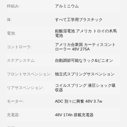
枠組み:
アルミニウム
体:
すべて工学用プラスチック
鉛酸湿電池 アメリカ トロイの木馬
電池:
電池
アメリカ合衆国 カーティスコント
コントローラ:
ローラー 48V 275A
ステアシステム:
自動調節可能なラック&ピニオン
フロントサスペンション:
独立式スプリングサスペンション
コイルスプリング 液圧ショック吸
リアサスペンション:
収器
モーター:
ADC 別々に興奮 48V 3.7w
充電器:
48V 17Ah 搭載充電器