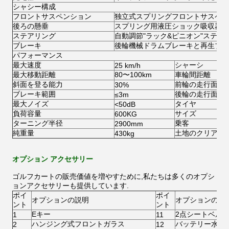
シャシー構成
フロントサスペンション
独立式スプリングフロントサスペン
後ろの懸垂
スプリング用液圧ショック吸収器
ステアリング
自動調節"ラック&ピニオン"ステア
ブレーキ
後輪機械ドラムブレーキと再生ブレ
パフォーマンス
最大速度
シャーシ
25 km/h
最大移動距離
80〜100km
車輪間距離
斜面を登る能力
前輪の走行面
30%
ブレーキ範囲
後輪の走行面
≤3m
最大ノイズ
タイヤ
<50dB
負荷容量
サイズ
600KG
ターニング半径
乗客
2900mm
純重量
土地のクリアラ
430kg
オプション アクセサリー
ゴルフカートの販売価値を増やすために,私たちは多くのオプシ
ョンアクセサリーも提供しています.
ポイ
ポイ
オプションの説明
オプションの説
ント
ント
Eキー
2点シートベル
1
11
ハンジング式フロントガラス
バッテリー水補
2
12