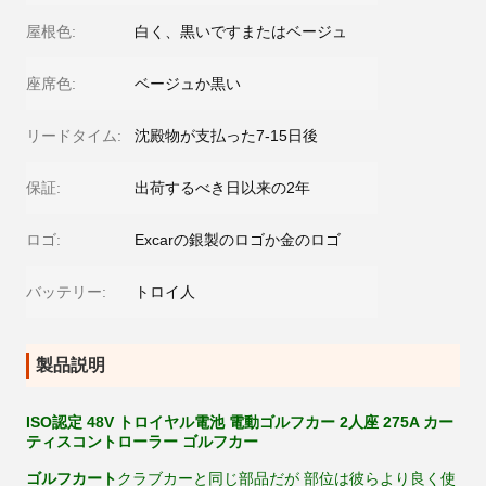
屋根色:
白く、黒いですまたはベージュ
座席色:
ベージュか黒い
リードタイム:
沈殿物が支払った7-15日後
保証:
出荷するべき日以来の2年
ロゴ:
Excarの銀製のロゴか金のロゴ
バッテリー:
トロイ人
製品説明
ISO認定 48V トロイヤル電池 電動ゴルフカー 2人座 275A カー
ティスコントローラー ゴルフカー
ゴルフカート
クラブカーと同じ部品だが 部位は彼らより良く使