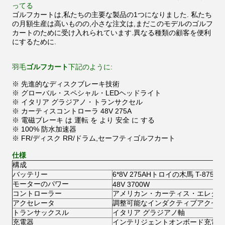
ってる
ゴルフカートは,私たちの主要な製品の1つになりました. 私たち
の月額生産は高いものの,小さな注文は,まだこのモデルのゴルフ
カートのために受け入れられています.異なる種類の顧客を便利
にするために.
羽毛
ゴルフカート
下記のように:
※ 先進的なディスクブレーキ技術
※ グローバル・スペシャル・LEDヘッドライト
※ イタリア グラジアノ・トランサクセル
※ カーティスコントローラ 48V 275A
※ 電磁ブレーキ は 運転 を より 安全 に する
※ 100% 防水加速器
※ FR/ディスク RR/ドラム,セーフティゴルフカート
仕様
構成
バッテリー
6*8V 275AHトロイの木馬 T-875
モーターのパワー
48V 3700W
コントローラー
アメリカン・カーティス・エレクト
アクセレータ
調整可能なインダクティブアクセラ
トランサックスル
イタリア グラジアノ軸
充電器
インテリジェントオンボード充電器