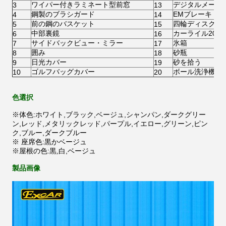
ワイパー付きラミネート型前窓
デジタルメータ
3
13
鋼製のブラシガード
EMブレーキ
4
14
前の鋼のバスケット
四輪ディスクブ
5
15
中部裏鏡
カーライル205/
6
16
サイドバックビュー・ミラー
氷箱
7
17
囲み
砂瓶
8
18
日光カバー
砂を拾う
9
19
ゴルフバッグカバー
ボール洗浄機
10
20
色選択
※体色:ホワイト,ブラック,ベージュ,シャンパン,ダークグリー
ン,レッド,メタリックレッド,パープル,イエロー,グリーン,ピン
ク,ブルー,ダークブルー
※ 座席色:黒かベージュ
※屋根の色:黒,白,ベージュ
製品画像