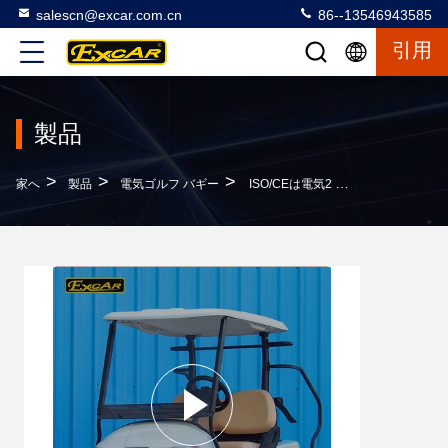
salescn@excar.com.cn
86--13546943585
引用
製品
>
>
>
家へ
製品
電気ゴルフ バギー
ISO/CEは電気2 Seaterのゴルフ カート275Aカーティスのコントローラー/トロイ電池を承認しました