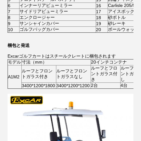
インナーリアビューミラー
Carlisle 20
6
16
サイドリアビューミラー
アイスボックス
7
17
エンクロージャー
砂ボトル
8
18
サンシャインカバー
砂レーキ
9
19
ゴルフバッグカバー
ボールウォッシ
10
20
梱包と発送
Excarゴルフカートはスチールクレートに梱包されます
モデル
寸法（mm）
20インチコンテナ
ルーフとフロ
ルーフと
ルーフとフロン
ルーフとフロン
ントガラス付
ントガラ
トガラス付き
トガラスなし
A1M2
き
し
2台
4台
3400*1200*1800
3400*1200*1200