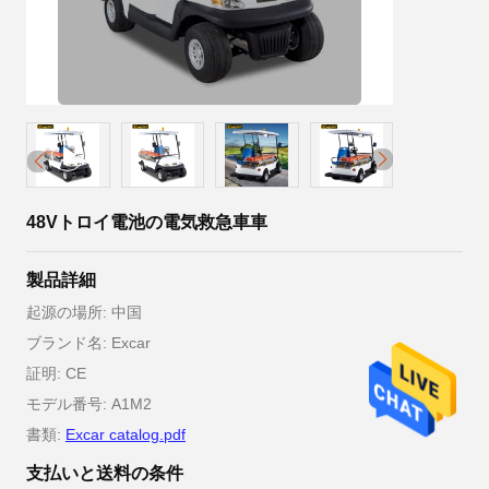
48Vトロイ電池の電気救急車車
製品詳細
起源の場所: 中国
ブランド名: Excar
証明: CE
モデル番号: A1M2
書類:
Excar catalog.pdf
支払いと送料の条件