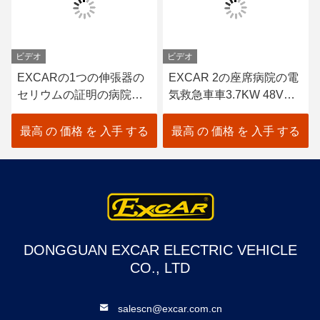
ビデオ
ビデオ
EXCARの1つの伸張器の
EXCAR 2の座席病院の電
セリウムの証明の病院の
気救急車車3.7KW 48Vト
ための小型救急車のゴル
ロイ電池の救急車車
フ カート
最高 の 価格 を 入手 する
最高 の 価格 を 入手 する
DONGGUAN EXCAR ELECTRIC VEHICLE
CO., LTD
salescn@excar.com.cn