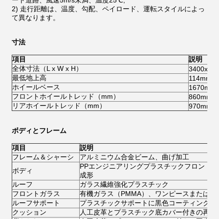
ート道路、風速5m/s未満、温度25℃;
2) 走行距離は、温度、勾配、ペイロード、運転スタイルによっ
て異なります。
寸法
項目
説明
全体寸法（L x W x H）
3400x12
最低地上高
114mm
ホイールベース
1670mm
フロントホイールトレッド（mm）
860mm
リアホイールトレッド（mm）
970mm
ボディとフレーム
項目
説明
フレーム＆シャーシ
アルミニウム合金ビーム、曲げ加工
PPエンジニアリングプラスチックフロント
ボディ
成形
ルーフ
ガラス繊維強化プラスチック
フロントガラス
有機ガラス（PMMA）、ワンピースまたはツ
ルーフサポート
プラスチックサポートに黒色コーティング鋼
クッション
人工皮革とプラスチック底カバー付きの再生