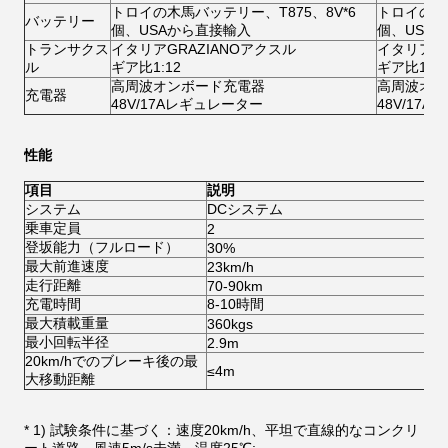
トロイの木馬バッテリー、T875、8V*6
トロイの木馬
バッテリー
個、USAから直接輸入
個、USA
トランサクス
イタリアGRAZIANOアクスル
イタリアGR
ル
ギア比1:12
ギア比1:16
高周波オンボード充電器
高周波オン
充電器
48V/17Aレギュレーター
48V/17
性能
項目
説明
システム
DCシステム
A
乗車定員
2
2
登坂能力（フルロード）
30%
3
最大前進速度
23km/h
4
走行距離
70-90km
8
充電時間
8-10時間
8
最大積載重量
360kgs
3
最小回転半径
2.9m
2
20km/hでのブレーキ後の最
≤4m
≤
大移動距離
* 1) 試験条件に基づく：速度20km/h、平坦で直線的なコンクリ