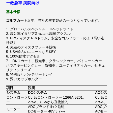
ー救急車 病院向け
基本仕様
ゴルフカート
近年、当社の主要製品の一つとなっています。
1. グローバルスペシャルLEDヘッドライト
2. 高効率イタリアGraziano駆動アクスル
3. FR/ディスク RR/ドラム、安全なゴルフカートのより高い走
行能力
4. 先進のディスクブレーキ技術
5. USA輸入のユニークなE-KEY
6. 100%防水アクセル
7. ゴルフカート、観光車、クラシックカー、パトロールカー、
ハウスキーピングカー、貨物車、ユーティリティカー、セキュ
リティシリーズ
8. 特殊設計バッテリートレイ
9. 深いカップホルダー
項目
説明
システム
DCシステム
ACシステ
コントローラ
Curtisコントローラー 1266A-5201、
Curtisコ
ー
275A、USAから直接輸入
275A、U
ADCブランド 独立励磁
ADCブラ
モーター
DCモーター 48V 3.7kw
ACモーター 