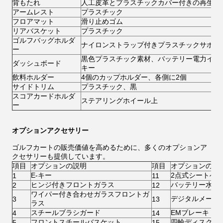
背もたれ
人工皮革とプラスチックカバー付きの再生ス
アームレスト
プラスチック
フロアマット
滑り止めゴム
リアバスケット
プラスチック
ゴルフバッグホルダ
ナイロンストラップ付きプラスチックサポー
ー
黒色プラスチック素材、バッテリー電力イン
ダッシュボード
キー
飲料ホルダー
4個のカップホルダー、各側に2個
サイドトリム
プラスチック、黒
スコアカードホルダ
ステアリングホイール上
ー
オプションアクセサリー
ゴルフカートの販売価値を高めるために、多くのオプションア
クセサリーも提供しています。
項目
オプションの説明
項目
オプションの説
E-キー
2点式シートベ
1
11
ヒンジ付きフロントガラス
バッテリー水補
2
12
ワイパー付き合わせガラスフロントガ
デジタルメータ
3
13
ラス
スチールブラシガード
EMブレーキ
4
14
フロントスチールバスケット
四輪ディスクブ
5
15