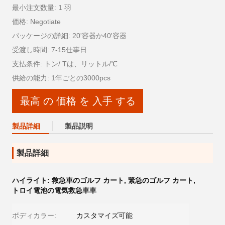
最小注文数量: 1 羽
価格: Negotiate
パッケージの詳細: 20'容器か40'容器
受渡し時間: 7-15仕事日
支払条件: トン/ Tは、リットル/℃
供給の能力: 1年ごとの3000pcs
最高 の 価格 を 入手 する
製品詳細
製品説明
製品詳細
ハイライト:
救急車のゴルフ カート
,
緊急のゴルフ カート
,
トロイ電池の電気救急車車
ボディカラー:
カスタマイズ可能