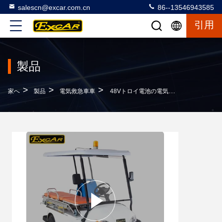
salescn@excar.com.cn
86--13546943585
引用
製品
>
>
>
家へ
製品
電気救急車車
48Vトロイ電池の電気救急車車