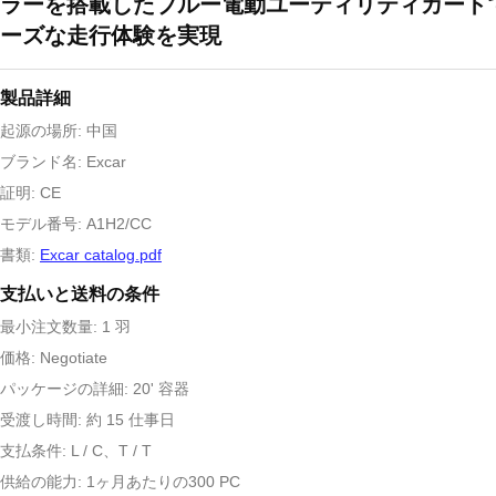
ラーを搭載したブルー電動ユーティリティカート
ーズな走行体験を実現
製品詳細
起源の場所: 中国
ブランド名: Excar
証明: CE
モデル番号: A1H2/CC
書類:
Excar catalog.pdf
支払いと送料の条件
最小注文数量: 1 羽
価格: Negotiate
パッケージの詳細: 20' 容器
受渡し時間: 約 15 仕事日
支払条件: L / C、T / T
供給の能力: 1ヶ月あたりの300 PC