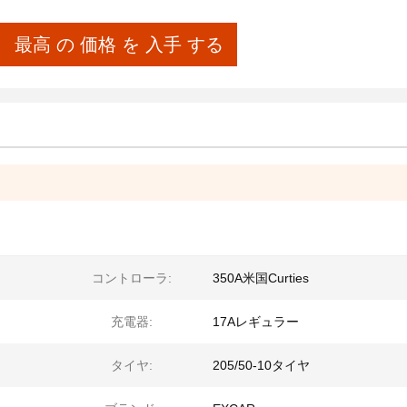
最高 の 価格 を 入手 する
コントローラ:
350A米国Curties
充電器:
17Aレギュラー
タイヤ:
205/50-10タイヤ