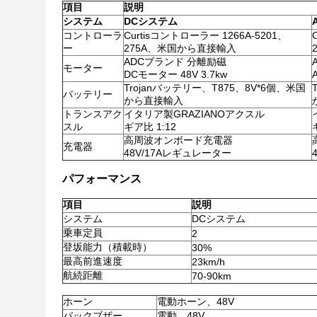
項目
説明
システム
DCシステム
コントローラ
Curtisコントローラー 1266A-5201、
ー
275A、米国から直接輸入
ADCブランド 分離励磁
モーター
DCモーター 48V 3.7kw
Trojanバッテリー、T875、8V*6個、米国
バッテリー
から直接輸入
トランスアク
イタリア製GRAZIANOアクスル
スル
ギア比 1:12
高周波オンボード充電器
充電器
48V/17Aレギュレーター
パフォーマンス
項目
説明
システム
DCシステム
乗車定員
2
登坂能力（積載時）
30%
最高前進速度
23km/h
航続距離
70-90km
ホーン
電動ホーン、48V
バックブザー
電動、48V