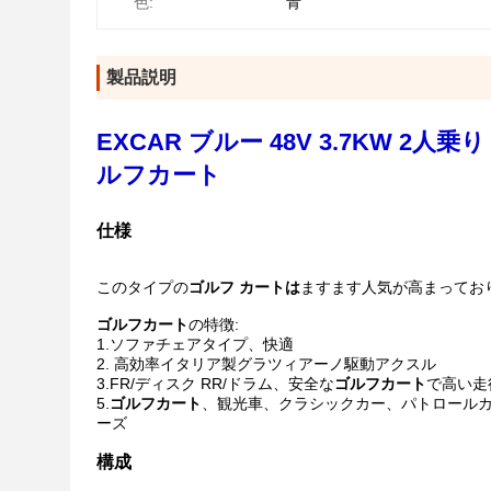
色:
青
製品説明
EXCAR ブルー 48V 3.7KW 
ルフカート
仕様
このタイプの
ゴルフ
カートは
ますます人気が高まってお
ゴルフカート
の特徴:
1.ソファチェアタイプ、快適
2. 高効率イタリア製グラツィアーノ駆動アクスル
3.FR/ディスク RR/ドラム、安全な
ゴルフカート
で高い走
5.
ゴルフ
カート
、観光車、クラシックカー、パトロール
ーズ
構成