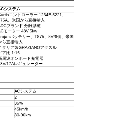
ACシステム
Curtisコントローラー 1234E-5221、
275A、米国から直接輸入
ADCブランド 分離励磁
ACモーター 48V 5kw
Trojanバッテリー、T875、8V*6個、米国
から直接輸入
イタリア製GRAZIANOアクスル
ギア比 1:16
高周波オンボード充電器
48V/17Aレギュレーター
ACシステム
2
35%
45km/h
80-90km