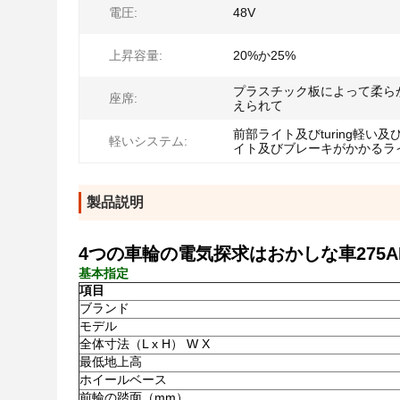
電圧:
48V
上昇容量:
20%か25%
プラスチック板によって柔ら
座席:
えられて
前部ライト及びturing軽い及
軽いシステム:
イト及びブレーキがかかるラ
製品説明
4つの車輪の電気探求はおかしな車275
基本指定
項目
ブランド
モデル
全体寸法（L x H） W X
最低地上高
ホイールベース
前輪の踏面（mm）