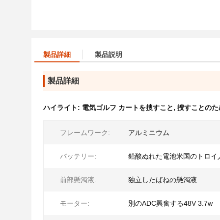
製品詳細
製品説明
製品詳細
ハイライト:
電気ゴルフ カートを捜すこと
,
捜すことのた
フレームワーク:
アルミニウム
バッテリー:
鉛酸ぬれた電池米国のトロイ
前部懸濁液:
独立したばねの懸濁液
モーター:
別のADC興奮する48V 3.7w