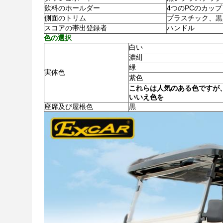
飲料のホールダー
4つのPCのカップ
側面のトリム
プラスチック、黒
スコアの帯出登録者
ハンドル
色の選択
白い
濃紺
緑
実体色
紫色
これらは人気のある色ですが、
いいえ色を
座席及び屋根色
黒