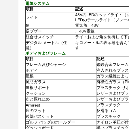
電気システム
項目
記述
48VのLEDのヘッドライト
ライト
LEDのテールライト（ブレー
角
電気角、48V
逆ブザー
、48V電気
組合せスイッチ
ライトおよび角を制御して下
デジタル メートル（任
キロメートルの表示器を含ん
意）
す
ボディおよびフレーム
項目
記述
フレーム及びシャーシ
鋼鉄合金フレーム
ボディ
注入されるプラス
屋根
ガラス繊維によっ
風防ガラス
有機性ガラス（P
屋根サポート
プラスチック サ
クッション
レザーおよびプラ
あと振れ止め
レザーおよびプラ
プラスチック
Armrest
床のマット
反滑るゴム
後部バスケット
プラスチック
ゴルフ バッグのホールダー
ナイロン革紐が付
ダッシュボード
黒いプラスチック