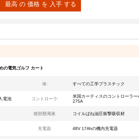
最高 の 価格 を 入手 する
めの電気ゴルフ カート
体:
すべての工学プラスチック
米国カーティスのコントローラー4
人電池
コントローラ:
275A
後部懸濁液:
コイルばね油圧衝撃吸収材
充電器:
48V 17Ahの機内充電器