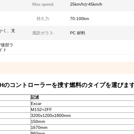
Max.speed:
25km/hか45km/h
持久力:
70-100km
かく、支
風防ガラス:
PC 材料
び後部ラ
イト
AHのコントローラーを捜す燃料のタイプを運びま
記述
Excar
M1S2+2FF
3200x1200x1800mm
150mm
1670mm
860mm