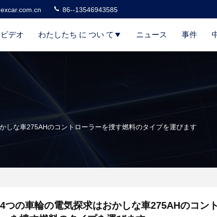
excar.com.cn
86--13546943585
ビデオ
わたしたち に つい て
ニュース
事件
かしな車275AHのコントローラーを捜す燃料のタイプを運びます
4つの車輪の電気探求はおかしな車275AHのコン