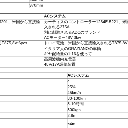
970mm
ACシステム
5201、米国から直接輸
カーティスのコントローラー1234E-5221、
入される275A
別に刺激されるADCのブランド
ACモーター48V 3kw
5,8V*6pcs
トロイ電池、米国から直接輸入されるT875,8V*6
イタリア人のGRAZIANOの車軸
ギヤ配給量の1:16を使って
高周波機内充電器
48V/17A調整装置
ACシステム
4
25%
45km/h
80-100km
8-10時間
300kgs
2.9m
≤4m