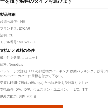
ーを捜す燃料のタイプを運びます
製品詳細
起源の場所: 中国
ブランド名: EXCAR
証明: CE
モデル番号: M1S2+2FF
支払いと送料の条件
最小注文数量: 1 ユニット
価格: Negotiate
パッケージの詳細: LCLの郵送物のパッキング:移動パッキング、鉄骨
のペーパー カバーに屋根を付けて下さい。
受渡し時間: 7日はの後のあなたの沈殿物を受け取りました
支払条件: D/A、D/P、ウェスタン・ユニオン、、L/C、T/T
供給の能力: 月間 200 台