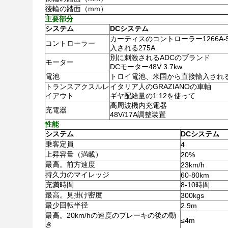
後輪の踏面（mm）
主要部分
システム
DCシステム
カーティスのコントローラー1266A-
コントローラー
入される275A
別に刺激されるADCのブランド
モーター
DCモーター48V 3.7kw
電池
トロイ電池、米国から直接輸入されるT87
トランスアクスルレ
イタリア人のGRAZIANOの車軸
イアウト
ギヤ配給量の1:12を使って
高周波機内充電器
充電器
48V/17A調整装置
性能
システム
DCシステム
乗客定員
4
上昇容量（満載）
20%
最高。前方速度
23km/h
持久力のマイレッジ
60-80km
充満時間
8-10時間
最高。見掛け密度
300kgs
最少回転半径
2.9m
最高。20km/hの速度のブレーキの後の動
≤4m
き