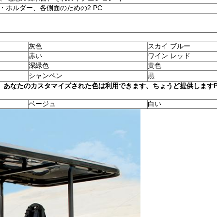
・ホルダー、各側面のための2 PC
灰色
スカイ ブルー
赤い
ワイン レッド
深緑色
黄色
シャンペン
黒
あなたのカスタマイズされた色は利用できます、ちょうど提供しますPa
ベージュ
白い