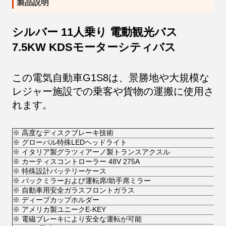
製品説明
シルバー 11人乗り 電動観光バス
7.5KW KDSモーターシティバス
この電気自動車G1S8は、景勝地や大規模な
レジャー施設での乗客や貨物の運搬に使用さ
れます。
※ 高度なディスクブレーキ技術
※ グローバル特殊LEDヘッドライト
※ イタリア製グラツィアーノ製トランスアクスル
※ カーティスコントローラー 48V 275A
※ 特殊設計バッテリーケース
※ バックミラーおよび運転席/助手席ミラー
※ 自動車用安全ガラスフロントガラス
※ ディープカップホルダー
※ アメリカ製ユニークE-KEY
※ 電磁ブレーキにより安全な運転が可能