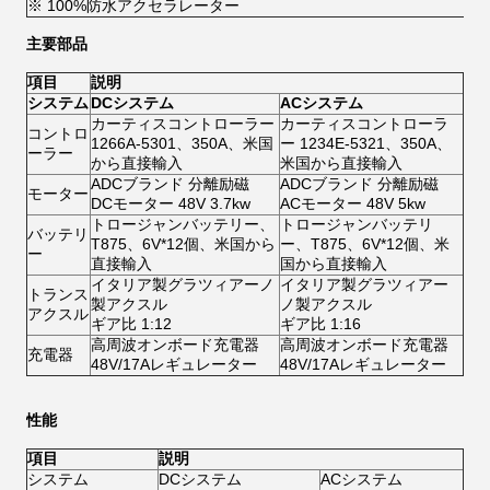
※ 100%防水アクセラレーター
主要部品
項目
説明
システム
DCシステム
ACシステム
カーティスコントローラー
カーティスコントローラ
コントロ
1266A-5301、350A、米国
ー 1234E-5321、350A、
ーラー
から直接輸入
米国から直接輸入
ADCブランド 分離励磁
ADCブランド 分離励磁
モーター
DCモーター 48V 3.7kw
ACモーター 48V 5kw
トロージャンバッテリー、
トロージャンバッテリ
バッテリ
T875、6V*12個、米国から
ー、T875、6V*12個、米
ー
直接輸入
国から直接輸入
イタリア製グラツィアーノ
イタリア製グラツィアー
トランス
製アクスル
ノ製アクスル
アクスル
ギア比 1:12
ギア比 1:16
高周波オンボード充電器
高周波オンボード充電器
充電器
48V/17Aレギュレーター
48V/17Aレギュレーター
性能
項目
説明
システム
DCシステム
ACシステム