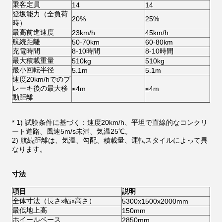
乗客定員
14
14
登坂能力（全負荷
20%
25%
時）
最高前進速度
23km/h
45km/h
航続距離
50-70km
60-80km
充電時間
8-10時間
8-10時間
最大積載重量
510kg
510kg
最小回転半径
5.1m
5.1m
速度20km/hでのブ
レーキ後の最大移
≤4m
≤4m
動距離
* 1) 試験条件に基づく：速度20km/h、平坦で直線的なコンクリ
ート道路、風速5m/s未満、気温25℃。
2) 航続距離は、気温、勾配、積載量、運転スタイルによって異
なります。
寸法
項目
説明
全体寸法（長さx幅x高さ）
5300x1500x2000mm
最低地上高
150mm
ホイールベース
2850mm