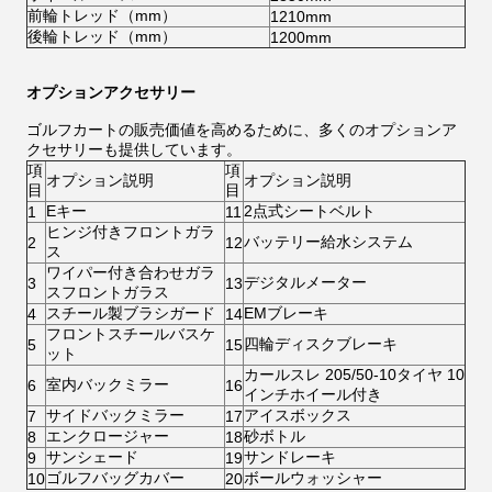
前輪トレッド（mm）
1210mm
後輪トレッド（mm）
1200mm
オプションアクセサリー
ゴルフカートの販売価値を高めるために、多くのオプションア
クセサリーも提供しています。
項
項
オプション説明
オプション説明
目
目
Eキー
2点式シートベルト
1
11
ヒンジ付きフロントガラ
バッテリー給水システム
2
12
ス
ワイパー付き合わせガラ
デジタルメーター
3
13
スフロントガラス
スチール製ブラシガード
EMブレーキ
4
14
フロントスチールバスケ
四輪ディスクブレーキ
5
15
ット
カールスレ 205/50-10タイヤ 10
室内バックミラー
6
16
インチホイール付き
サイドバックミラー
アイスボックス
7
17
エンクロージャー
砂ボトル
8
18
サンシェード
サンドレーキ
9
19
ゴルフバッグカバー
ボールウォッシャー
10
20