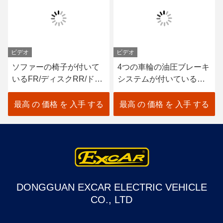
ビデオ
ビデオ
ソファーの椅子が付いて
4つの車輪の油圧ブレーキ
いるFR/ディスクRR/ドラ
システムが付いている小
ム14 Seaterの電気観光バ
型電気観光バス
ス
最高 の 価格 を 入手 する
最高 の 価格 を 入手 する
DONGGUAN EXCAR ELECTRIC VEHICLE
CO., LTD