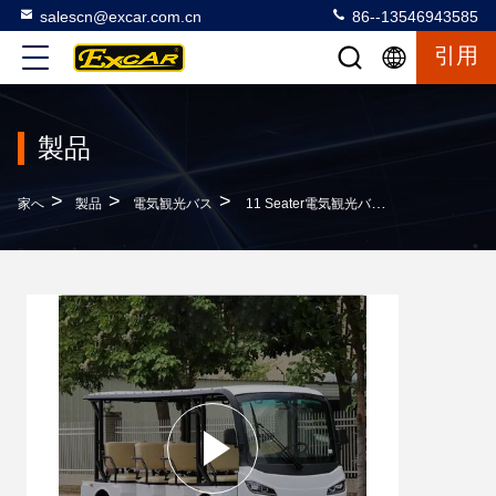
salescn@excar.com.cn
86--13546943585
引用
製品
>
>
>
家へ
製品
電気観光バス
11 Seater電気観光バス7.5KW KDSモーターに1年の保証銀を着せて下さい