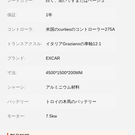
シートカラー:
白く、黒いですまたはベージュ
保証:
1年
コントローラ:
米国のcurtiesのコントローラー275A
トランスアクスル:
イタリアGrazianoの車軸12:1
ブランド:
EXCAR
寸法:
4500*1500*200MM
シャーシ:
アルミニウム材料
バッテリー:
トロイの木馬のバッテリー
モーター:
7.5kw