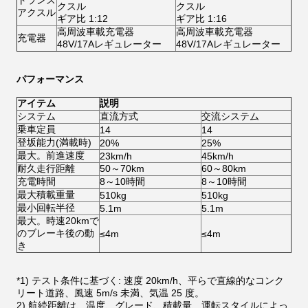
トランス
クスル
クスル
アクスル
ギア比 1:12
ギア比 1:16
高周波車載充電器
高周波車載充電器
充電器
48V/17Aレギュレーター
48V/17Aレギュレーター
パフォーマンス
アイテム
説明
システム
直流方式
交流システム
乗車定員
14
14
登坂能力(満載時)
20%
25%
最大。前進速度
23km/h
45km/h
耐久走行距離
50～70km
60～80km
充電時間
8～10時間
8～10時間
最大積載重量
510kg
510kg
最小回転半径
5.1m
5.1m
最大。時速20kmで
のブレーキ後の動
≤4m
≤4m
き
*1) テスト条件に基づく: 速度 20km/h、平らで直線的なコンク
リート道路、風速 5m/s 未満、気温 25 度。
2) 航続距離は、温度、グレード、積載量、運転スタイルによっ