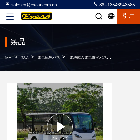
salescn@excar.com.cn
86--13546943585
引用
製品
>
>
>
家へ
製品
電気観光バス
電池式の電気乗客バス米国のcurtiesのコントローラー350A