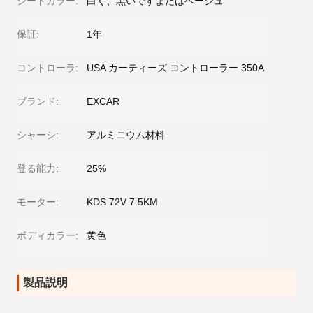
シートカラー:
白く、黒いですまたはベージュ
保証:
1年
コントローラ:
USA カーティーズ コントローラー 350A
ブランド:
EXCAR
シャーシ:
アルミニウム材料
登る能力:
25%
モーター:
KDS 72V 7.5KM
ボディカラー:
黄色
製品説明