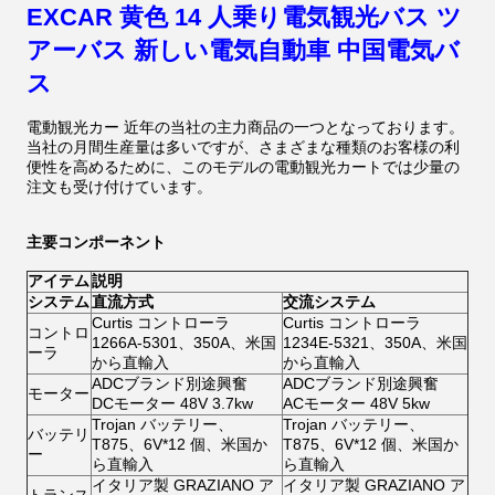
EXCAR 黄色 14 人乗り電気観光バス ツ
アーバス 新しい電気自動車 中国電気バ
ス
電動観光カー
近年の当社の主力商品の一つとなっております。
当社の月間生産量は多いですが、さまざまな種類のお客様の利
便性を高めるために、このモデルの電動観光カートでは少量の
注文も受け付けています。
主要コンポーネント
アイテム
説明
システム
直流方式
交流システム
Curtis コントローラ
Curtis コントローラ
コントロ
1266A-5301、350A、米国
1234E-5321、350A、米国
ーラ
から直輸入
から直輸入
ADCブランド別途興奮
ADCブランド別途興奮
モーター
DCモーター 48V 3.7kw
ACモーター 48V 5kw
Trojan バッテリー、
Trojan バッテリー、
バッテリ
T875、6V*12 個、米国か
T875、6V*12 個、米国か
ー
ら直輸入
ら直輸入
イタリア製 GRAZIANO ア
イタリア製 GRAZIANO ア