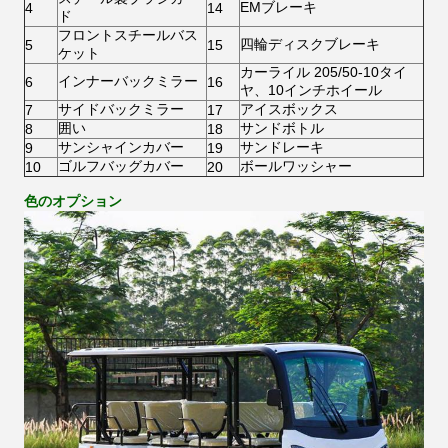
EMブレーキ
4
14
ド
フロントスチールバス
四輪ディスクブレーキ
5
15
ケット
カーライル 205/50-10タイ
インナーバックミラー
6
16
ヤ、10インチホイール
サイドバックミラー
アイスボックス
7
17
囲い
サンドボトル
8
18
サンシャインカバー
サンドレーキ
9
19
ゴルフバッグカバー
ボールワッシャー
10
20
色のオプション