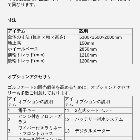
て異なります。
寸法
アイテム
説明
全体の寸法 (長さ x 幅 x 高さ)
5300×1500×2000mm
地上高
150mm
ホイールベース
2850mm
前輪トレッド(mm)
1210mm
後輪トレッド(mm)
1200mm
オプションアクセサリ
ゴルフカートの販売価値を高めるために、オプションアクセサ
リーも多数ご用意しております。
アイ
アイ
オプションの説明
オプションの説明
テム
テム
電子キー
2点式シートベルト
1
11
ヒンジ付きフロントガ
バッテリー補水システム
2
12
ラス
ワイパー付きラミネー
デジタルメーター
3
13
トフロントガラス
スチール製ブラシガー