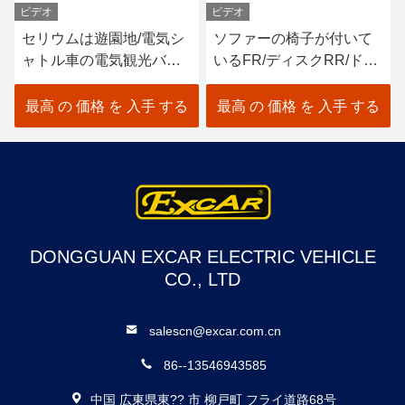
ビデオ
ビデオ
セリウムは遊園地/電気シ
ソファーの椅子が付いて
ャトル車の電気観光バス
いるFR/ディスクRR/ドラ
を承認しました
ム14 Seaterの電気観光バ
ス
最高 の 価格 を 入手 する
最高 の 価格 を 入手 する
DONGGUAN EXCAR ELECTRIC VEHICLE
CO., LTD
salescn@excar.com.cn
86--13546943585
中国 広東県東?? 市 柳戸町 フライ道路68号